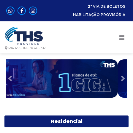
2ª VIA DE BOLETOS
HABILITAÇÃO PROVISÓRIA
PIRASSUNUNGA - SP
Anterior
Pró
Residencial